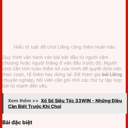
Hiểu rõ luật để chơi Liêng càng thêm hoàn hảo
Quy trình vận hành ván bài bắt đầu từ người cầm
chương hoặc người thắng ở ván đấu trước đó. Người
chơi cần tính toán điểm số của mình để quyết định nên
theo cược, tố thêm hay dừng lại. Để tham gia
bài Liêng
chuyên nghiệp, hội viên cần ghi nhớ các thứ tự tập hợp
bài từ mạnh đến yếu.
Xem thêm >>
Xổ Số Siêu Tốc 33WIN - Những Điều
Cần Biết Trước Khi Chơi
Bài đặc biệt