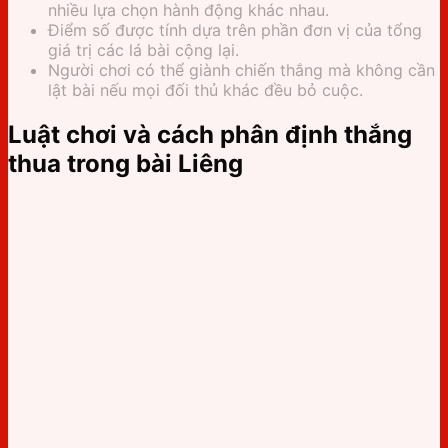
nhiều lựa chọn hành động khác nhau.
Điểm số được tính dựa trên phần đơn vị của tổng
giá trị các lá bài cộng lại.
Người chơi có thể giành chiến thắng mà không cần
lật bài nếu mọi đối thủ khác đều bỏ cuộc.
Luật chơi và cách phân định thắng
thua trong bài Liêng