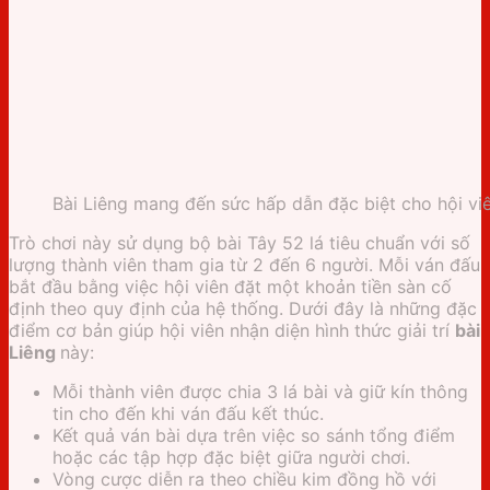
Bài Liêng mang đến sức hấp dẫn đặc biệt cho hội vi
Trò chơi này sử dụng bộ bài Tây 52 lá tiêu chuẩn với số
lượng thành viên tham gia từ 2 đến 6 người. Mỗi ván đấu
bắt đầu bằng việc hội viên đặt một khoản tiền sàn cố
định theo quy định của hệ thống. Dưới đây là những đặc
điểm cơ bản giúp hội viên nhận diện hình thức giải trí
bài
Liêng
này:
Mỗi thành viên được chia 3 lá bài và giữ kín thông
tin cho đến khi ván đấu kết thúc.
Kết quả ván bài dựa trên việc so sánh tổng điểm
hoặc các tập hợp đặc biệt giữa người chơi.
Vòng cược diễn ra theo chiều kim đồng hồ với