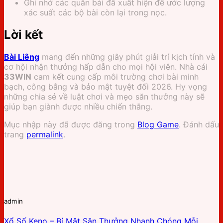
Ghi nhớ các quân bài đã xuất hiện để ước lượng
xác suất các bộ bài còn lại trong nọc.
Lời kết
Bài Liêng
mang đến những giây phút giải trí kịch tính và
cơ hội nhận thưởng hấp dẫn cho mọi hội viên. Nhà cái
33WIN
cam kết cung cấp môi trường chơi bài minh
bạch, công bằng và bảo mật tuyệt đối 2026. Hy vọng
những chia sẻ về luật chơi và mẹo săn thưởng này sẽ
giúp bạn giành được nhiều chiến thắng.
Mục nhập này đã được đăng trong
Blog Game
. Đánh dấu
trang
permalink
.
admin
Xổ Số Keno – Bí Mật Săn Thưởng Nhanh Chóng Mỗi