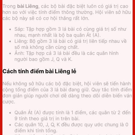
Trong
bài Liêng
, các bộ bài đặc biệt luôn có giá trị cao
hơn so với việc tính điểm thông thường. Hội viên sở hữu
các bộ này sẽ có cơ hội thắng rất lớn.
Sáp: Tập hợp gồm 3 lá bài có cùng giá trị số như
nhau, mạnh nhất là bộ ba quân Át (A).
Liêng: Bộ gồm 3 lá bài có giá trị liên tiếp nhau về
số mà không cần cùng chất.
Ảnh: Tập hợp cả 3 lá bài đều là các quân hình
người bao gồm J, Q và K.
Cách tính điểm bài Liêng lẻ
Nếu không sở hữu các bộ đặc biệt, hội viên sẽ tiến hành
cộng tổng điểm của 3 lá bài đang giữ. Quy tắc tính điểm
đơn giản giúp người chơi dễ dàng theo dõi diễn biến ván
cược.
Quân Át (A) được tính là 1 điểm, các quân từ 2 đến
9 tính theo giá trị in trên bài.
Các quân 10, J, Q, K đều được quy ước chung là 0
điểm khi tính tổng.