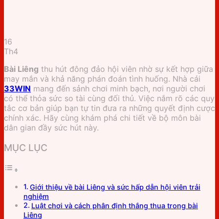
16
Th4
Bài Liêng
thu hút đông đảo hội viên nhờ sự kết hợp giữa
may mắn và khả năng phán đoán tình huống. Nhà cái
33WIN
mang đến sảnh chơi minh bạch, nơi người chơi
có thể thỏa sức so tài cùng đối thủ. Việc nắm rõ các quy
tắc cơ bản giúp bạn tự tin đưa ra những quyết định cược
chính xác. Hãy cùng khám phá chi tiết về bộ môn bài
dân gian đầy sức hút này.
MỤC LỤC
Giới thiệu về bài Liêng và sức hấp dẫn hội viên trải
nghiệm
Luật chơi và cách phân định thắng thua trong bài
Liêng