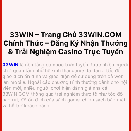
33WIN – Trang Chủ 33WIN.COM
Chính Thức – Đăng Ký Nhận Thưởng
& Trải Nghiệm Casino Trực Tuyến
33WIN
là nền tảng cá cược trực tuyến được nhiều người
chơi quan tâm nhờ hệ sinh thái game đa dạng, tốc độ
giao dịch ổn định và giao diện dễ sử dụng trên cả web
lẫn mobile. Ngoài các chương trình thưởng dành cho hội
viên mới, nhiều người chơi hiện đánh giá nhà cái
33WIN.COM thông qua trải nghiệm thực tế như tốc độ
nạp rút, độ ổn định của sảnh game, chính sách bảo mật
và hỗ trợ khách hàng.