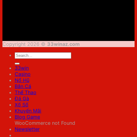
Copyright 2026 ©
33winaz.com
33win
Casino
Nổ Hũ
Bắn Cá
Thể Thao
Đá Gà
Xổ Số
Khuyến Mãi
Blog Game
WooCommerce not Found
Newsletter